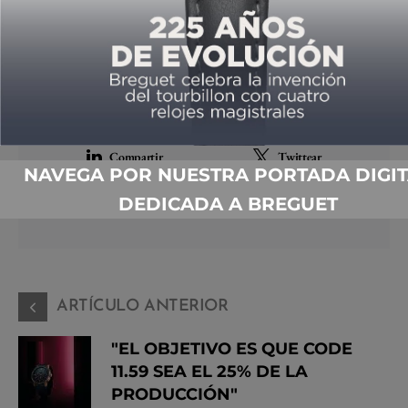
L'Epée 1839
MB&F
Medusa
Tiempo de Relojes
Compartir
Compartir
Compartir
Twittear
NAVEGA POR NUESTRA PORTADA DIGIT
DEDICADA A BREGUET
Share
Compartir
ARTÍCULO ANTERIOR
"EL OBJETIVO ES QUE CODE
11.59 SEA EL 25% DE LA
PRODUCCIÓN"