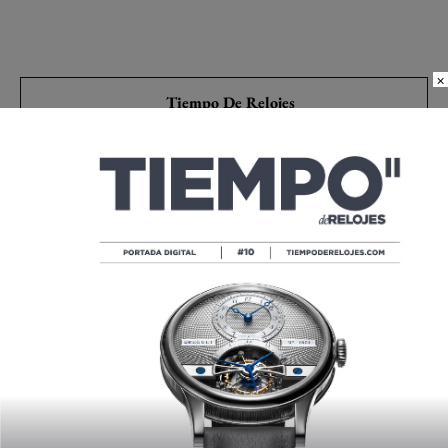
×
Tiempo De Relojes
Tiempo de Relojes, de Ediciones
Tourbillon, es la plataforma de
comunicación de referencia en
alta relojería en español. Fundada
por Carlos Alonso, Tiempo de
Relojes nació como revista en
1996 y celebra su 30 aniversario
en el 2026.