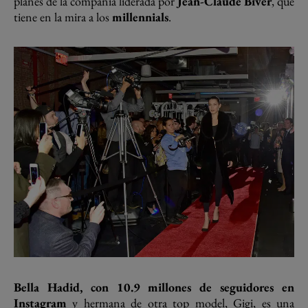
planes de la compañía liderada por
Jean-Claude Biver
, que
tiene en la mira a los
millennials
.
Bella Hadid, con 10.9 millones de seguidores en
Instagram
y hermana de otra top model, Gigi, es una