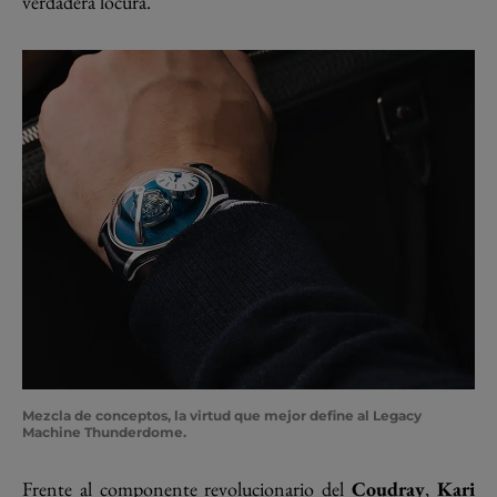
verdadera locura.
Mezcla de conceptos, la virtud que mejor define al
Legacy
Machine Thunderdome
.
Frente al componente revolucionario del
Coudray
,
Kari