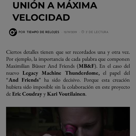
UNIÓN A MÁXIMA
VELOCIDAD
POR
TIEMPO DE RELOJES
12/19/2019
3' DE LECTURA
Ciertos detalles tienen que ser recordados una y otra vez.
Por ejemplo, la importancia de cada palabra que componen
Maximilian Büsser And Friends (
MB&F
). En el caso del
nuevo
Legacy Machine Thunderdome,
el papel del
“
And Friends
” ha sido decisivo. Porque esta creación
hubiera sido imposible sin la colaboración en este proyecto
de
Eric Coudray
y
Kari Voutilainen
.