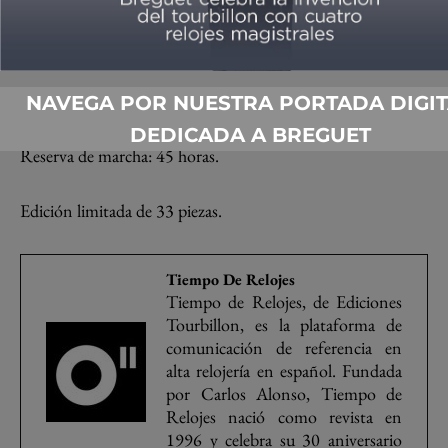
Altura: 22 mm.
Movimiento: Manual 21,600 alt/h
NAVEGA POR NUESTRA PORTADA DIGIT
DEDICADA A BREGUET
Reserva de marcha: 45 horas.
Edición limitada de 33 piezas.
Tiempo De Relojes
Tiempo de Relojes, de Ediciones
Tourbillon, es la plataforma de
comunicación de referencia en
alta relojería en español. Fundada
por Carlos Alonso, Tiempo de
Relojes nació como revista en
1996 y celebra su 30 aniversario