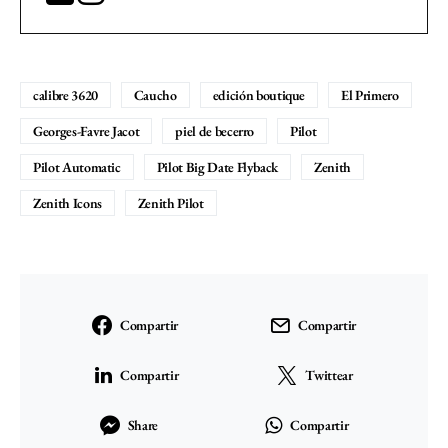
calibre 3620
Caucho
edición boutique
El Primero
Georges-Favre Jacot
piel de becerro
Pilot
Pilot Automatic
Pilot Big Date Flyback
Zenith
Zenith Icons
Zenith Pilot
Compartir
Compartir
Compartir
Twittear
Share
Compartir