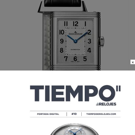
×
En el Reverso Classic, las asas de la caja han sido replanteadas y
ahora resultan más finas y fluyen mejor sobre la muñeca. En
todos los modelos la carátula del anverso es negra y blanca.