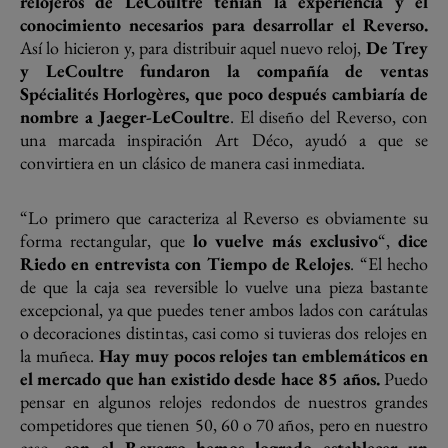
relojeros de LeCoultre tenían la experiencia y el
conocimiento necesarios para desarrollar el Reverso.
Así lo hicieron y, para distribuir aquel nuevo reloj,
De Trey
y LeCoultre fundaron la compañía de ventas
Spécialités Horlogères, que poco después cambiaría de
nombre a Jaeger-LeCoultre
. El diseño del Reverso, con
una marcada inspiración Art Déco, ayudó a que se
convirtiera en un clásico de manera casi inmediata.
“Lo primero que caracteriza al Reverso es obviamente su
forma rectangular, que
lo vuelve más exclusivo
“,
dice
Riedo en entrevista con Tiempo de Relojes
. “El hecho
de que la caja sea reversible lo vuelve una pieza bastante
excepcional, ya que puedes tener ambos lados con carátulas
o decoraciones distintas, casi como si tuvieras dos relojes en
la muñeca.
Hay muy pocos relojes tan emblemáticos en
el mercado que han existido desde hace 85 años.
Puedo
pensar en algunos relojes redondos de nuestros grandes
competidores que tienen 50, 60 o 70 años, pero en nuestro
caso,
con el Reverso hemos logrado establecer un