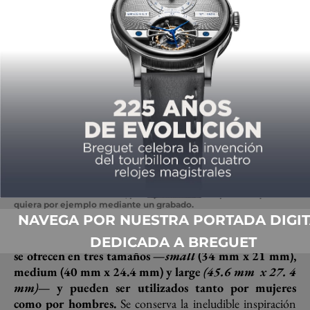
En el modelo Classic, la carátula del reverso se ha dejado libre,
como un lienzo en blanco, para que el dueño exprese lo que
quiera por ejemplo mediante un grabado.
NAVEGA POR NUESTRA PORTADA DIGIT
En el caso de la colección Reverso Classic, sus modelos
DEDICADA A BREGUET
se ofrecen en tres tamaños —
small
(34 mm x 21 mm),
medium (40 mm x 24.4 mm) y large
(45.6 mm x 27. 4
mm)
— y pueden ser utilizados tanto por mujeres
como por hombres.
Se conserva la ineludible inspiración