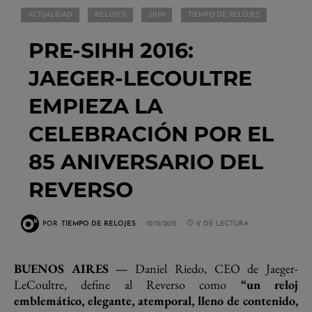
ACTUALIDAD
RELOJES
SIHH
TIEMPO DE RELOJES
PRE-SIHH 2016:
JAEGER-LECOULTRE
EMPIEZA LA
CELEBRACIÓN POR EL
85 ANIVERSARIO DEL
REVERSO
POR
TIEMPO DE RELOJES
12/15/2015
6' DE LECTURA
BUENOS AIRES —
Daniel Riedo, CEO de Jaeger-
LeCoultre, define al Reverso como
“un reloj
emblemático, elegante, atemporal, lleno de contenido,