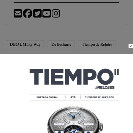
DB25L Milky Way
De Bethune
Tiempo de Relojes
×
Compartir
Compartir
Compartir
Twittear
Share
Compartir