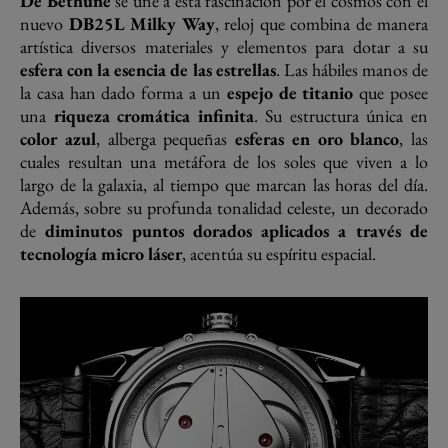
De Bethune
se une a esta fascinación por el cosmos con el
nuevo
DB25L Milky Way
, reloj que combina de manera
artística diversos materiales y elementos para dotar a su
esfera con la esencia de las estrellas
. Las hábiles manos de
la casa han dado forma a un
espejo de titanio
que posee
una
riqueza cromática infinita
. Su estructura única en
color azul
, alberga pequeñas
esferas en oro blanco
, las
cuales resultan una metáfora de los soles que viven a lo
largo de la galaxia, al tiempo que marcan las horas del día.
Además, sobre su profunda tonalidad celeste, un decorado
de
diminutos puntos dorados aplicados a través de
tecnología micro láser
, acentúa su espíritu espacial.