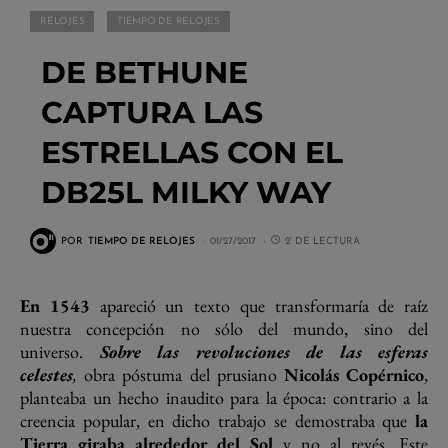
RELOJES
TIEMPO DE RELOJES
DE BETHUNE
CAPTURA LAS
ESTRELLAS CON EL
DB25L MILKY WAY
POR
TIEMPO DE RELOJES
01/27/2017
2' DE LECTURA
En 1543
apareció un texto que transformaría de raíz
nuestra concepción no sólo del mundo, sino del
universo.
Sobre las revoluciones de las esferas
celestes
,
obra póstuma del prusiano
Nicolás Copérnico
,
planteaba un hecho inaudito para la época: contrario a la
creencia popular, en dicho trabajo se demostraba que
la
Tierra giraba alrededor del Sol
y no al revés. Este