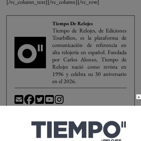
[/vc_column_text][/vc_column][/vc_row]
Tiempo De Relojes
Tiempo de Relojes, de Ediciones
Tourbillon, es la plataforma de
comunicación de referencia en
alta relojería en español. Fundada
por Carlos Alonso, Tiempo de
Relojes nació como revista en
1996 y celebra su 30 aniversario
en el 2026.
×
Breitling
calibre 23
James Bond
MI6
relojes