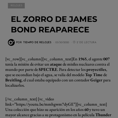
RELOJES
EL ZORRO DE JAMES
BOND REAPARECE
POR
TIEMPO DE RELOJES
03/30/2020
2' DE LECTURA
[vc_row][vc_column][vc_column_text]En
1965
, el agente
007
tenía la misión de evitar un
ataque
de misiles nucleares contra el
mundo por parte de
SPECTRE
. Para detectar los
proyectiles
,
que se escondían bajo el agua, se valía del modelo
Top Time
de
Breitling
, el cual estaba equipado con un contador
Geiger
para
localizarlos.
[/vc_column_text] [vc_video
link=”https://youtu.be/mmhgwm7dyGE”][vc_column_text]
Una colección que hizo su aparición en los años
60
y tuvo un
mayor alcance gracias a su protagonismo en la película
Thunder