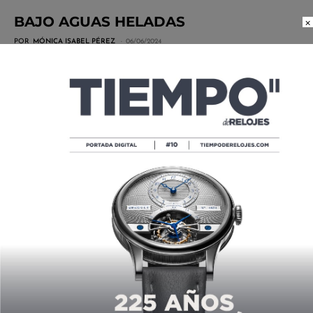
BAJO AGUAS HELADAS
×
POR
MÓNICA ISABEL PÉREZ
06/06/2024
NO SON ROMEO Y JULIETA, PERO
BULGARI Y DUCATI COMPARTEN