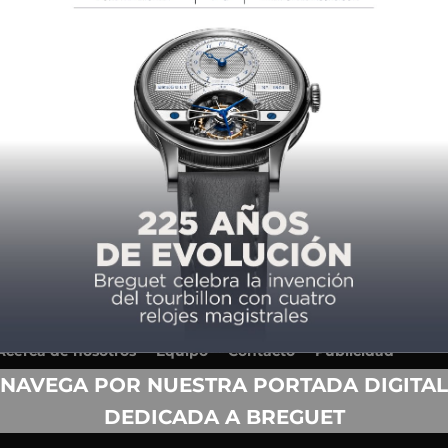
Acerca de nosotros
Equipo
Contacto
Publicidad
Anuario
Términos y condiciones de uso
NAVEGA POR NUESTRA PORTADA DIGITAL
Política de privacidad
DEDICADA A BREGUET