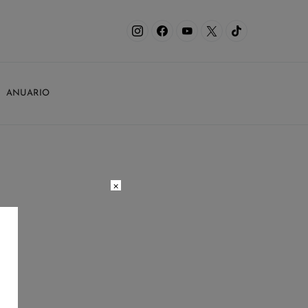
ANUARIO
×