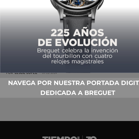
PRIMER AP DE ILARIA RESTA: ROYAL
OAK CONCEPT FLYING TOURBILLON
TAMARA RALPH
POR
LESLIE LÓPEZ
01/22/2024
NAVEGA POR NUESTRA PORTADA DIGIT
DEDICADA A BREGUET