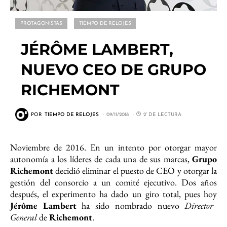
PROTAGONISTAS
TIEMPO DE RELOJES
JÉRÔME LAMBERT,
NUEVO CEO DE GRUPO
RICHEMONT
POR
TIEMPO DE RELOJES
09/11/2018
2' DE LECTURA
Noviembre de 2016. En un intento por otorgar mayor
autonomía a los líderes de cada una de sus marcas,
Grupo
Richemont
decidió eliminar el puesto de CEO y otorgar la
gestión del consorcio a un comité ejecutivo. Dos años
después, el experimento ha dado un giro total, pues hoy
Jérôme Lambert
ha sido nombrado nuevo
Director
General
de
Richemont
.