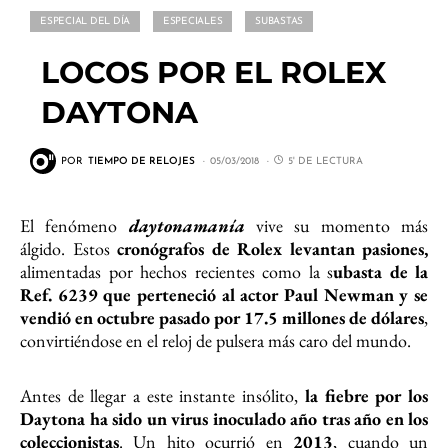
ESPECIAL DEL DÍA
ESPECIALES
SUBASTAS
LOCOS POR EL ROLEX
DAYTONA
POR
TIEMPO DE RELOJES
05/03/2018
5' DE LECTURA
El fenómeno
daytonamanía
vive su momento más
álgido. Estos
cronógrafos de Rolex levantan pasiones,
alimentadas por hechos recientes como la s
ubasta de la
Ref. 6239 que perteneció al actor Paul Newman y se
vendió en octubre pasado por 17.5 millones de dólares
,
convirtiéndose en el reloj de pulsera más caro del mundo.
Antes de llegar a este instante insólito,
la fiebre por los
Daytona ha sido un virus inoculado año tras año en los
coleccionistas
. Un hito ocurrió en
2013
, cuando un