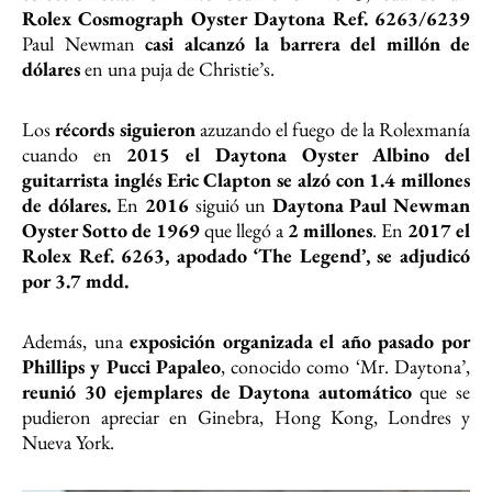
Rolex Cosmograph Oyster Daytona Ref. 6263/6239
Paul Newman
casi alcanzó la barrera del millón de
dólares
en una puja de Christie’s.
Los
récords siguieron
azuzando el fuego de la Rolexmanía
cuando en
2015 el Daytona Oyster Albino del
guitarrista inglés Eric Clapton se alzó con 1.4 millones
de dólares.
En
2016
siguió un
Daytona Paul Newman
Oyster Sotto de 1969
que llegó a
2 millones
. En
2017 el
Rolex Ref. 6263, apodado ‘The Legend’, se adjudicó
por 3.7 mdd.
Además, una
exposición organizada el año pasado por
Phillips y Pucci Papaleo
, conocido como ‘Mr. Daytona’,
reunió 30 ejemplares de Daytona automático
que se
pudieron apreciar en Ginebra, Hong Kong, Londres y
Nueva York.