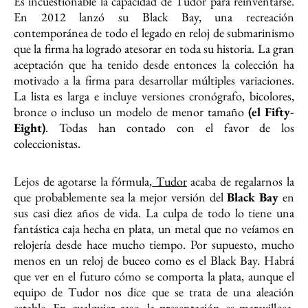
Es incuestionable la capacidad de Tudor para reinventarse.
En 2012 lanzó su Black Bay, una recreación
contemporánea de todo el legado en reloj de submarinismo
que la firma ha logrado atesorar en toda su historia. La gran
aceptación que ha tenido desde entonces la colección ha
motivado a la firma para desarrollar múltiples variaciones.
La lista es larga e incluye versiones cronógrafo, bicolores,
bronce o incluso un modelo de menor tamaño
(el Fifty-
Eight)
. Todas han contado con el favor de los
coleccionistas.
Lejos de agotarse la fórmula,
Tudor
acaba de regalarnos la
que probablemente sea la mejor versión del
Black Bay
en
sus casi diez años de vida. La culpa de todo lo tiene una
fantástica caja hecha en plata, un metal que no veíamos en
relojería desde hace mucho tiempo. Por supuesto, mucho
menos en un reloj de buceo como es el Black Bay. Habrá
que ver en el futuro cómo se comporta la plata, aunque el
equipo de Tudor nos dice que se trata de una aleación
estable. En cualquier caso, la presentación es maravillosa,