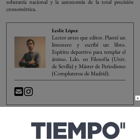
soberanía nacional y la autonomía de la total precisión
cronométrica.
Leslie López
Lector antes que editor. Planté un
limonero y escribí un libro.
Espíritu deportivo para templar el
ánimo. Ldo. en Filosofía (Univ.
de Sevilla) y Máster de Periodismo
(Complutense de Madrid).
×
Bicentenario
cronógrafo
Montblanc
Nicolas Rieussec
Tiempo de Relojes