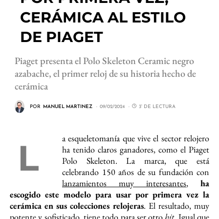
CERÁMICA AL ESTILO
DE PIAGET
Piaget presenta el Polo Skeleton Ceramic negro
azabache, el primer reloj de su historia hecho de
cerámica
POR
MANUEL MARTINEZ
09/02/2024
3' DE LECTURA
a esqueletomanía que vive el sector relojero
L
ha tenido claros ganadores, como el Piaget
Polo Skeleton. La marca, que está
celebrando 150 años de su fundación con
lanzamientos muy interesantes
,
ha
escogido este modelo para usar por primera vez la
cerámica en sus colecciones relojeras
. El resultado, muy
potente y sofisticado, tiene todo para ser otro
hit
. Igual que