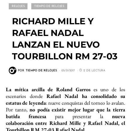
RELOJES
TIEMPO DE RELOJES
RICHARD MILLE Y
RAFAEL NADAL
LANZAN EL NUEVO
TOURBILLON RM 27-03
POR
TIEMPO DE RELOJES
05/31/2017
2' DE LECTURA
La mítica arcilla de Roland Garros
es uno de los
escenarios donde
Rafael Nadal ha consolidado su
estatus de leyenda
: nueve conquistas del torneo lo avalan.
Por tanto,
no podía existir mejor lugar que la tierra
batida francesa
para presentar la
nueva
colaboración entre Richard Mille y Rafael Nadal, el
Tourbillon RM 27-03 Rafael Nadal
.