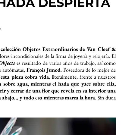
N HADA DESPIERTA
A
 colección Objetos Extraordinarios de Van Cleef &
res incondicionales de la firma de joyería y relojería. El
bjects
es resultado de varios años de trabajo, así como
de autómatas,
François Junod
. Poseedora de lo mejor de
,
esta pieza cobra vida
, literalmente, frente a nuestros
 sobre agua, mientras el hada que yace sobre ella,
rir y cerrar de una flor que revela en su interior una
 a abajo… y todo eso mientras marca la hora
. Sin duda