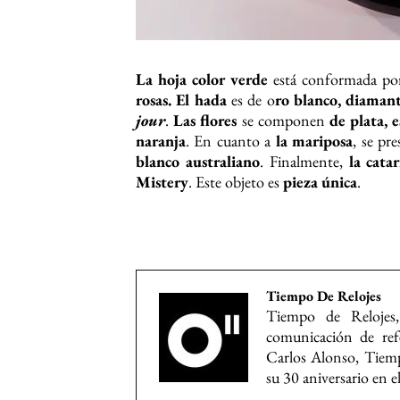
La hoja color verde
está conformada p
rosas.
El hada
es de o
ro blanco, diamant
jour
.
Las flores
se componen
de plata, 
naranja
. En cuanto a
la mariposa
, se pr
blanco australiano
. Finalmente,
la cata
Mistery
. Este objeto es
pieza única
.
Tiempo De Relojes
Tiempo de Relojes,
comunicación de refe
Carlos Alonso, Tiemp
su 30 aniversario en e