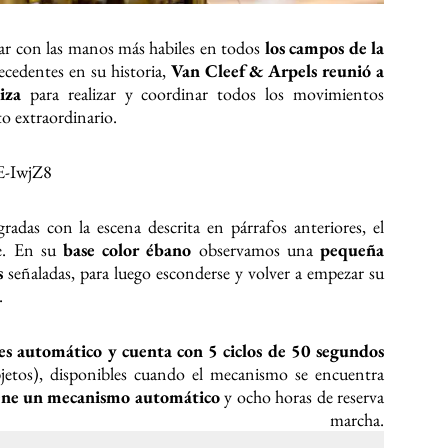
ntar con las manos más habiles en todos
los campos de la
recedentes en su historia,
Van Cleef & Arpels reunió a
iza
para realizar y coordinar todos los movimientos
o extraordinario.
E-IwjZ8
radas con la escena descrita en párrafos anteriores, el
le. En su
base color ébano
observamos una
pequeña
s
señaladas, para luego esconderse y volver a empezar su
.
es automático y cuenta con 5 ciclos de 50 segundos
jetos), disponibles cuando el mecanismo se encuentra
tiene un mecanismo automático
y ocho horas de reserva
archa.