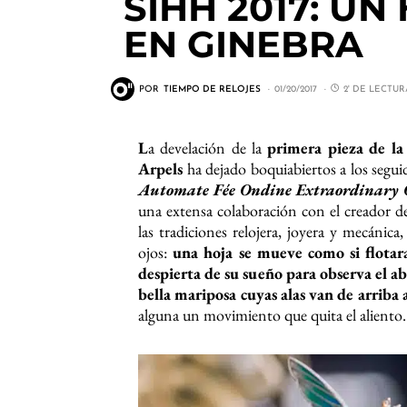
SIHH 2017: U
EN GINEBRA
POR
TIEMPO DE RELOJES
01/20/2017
2' DE LECTUR
L
a develación de la
primera pieza de la
Arpels
ha dejado boquiabiertos a los seguido
Automate Fée Ondine Extraordinary O
una extensa colaboración con el creador 
las tradiciones relojera, joyera y mecánica
ojos:
una hoja se mueve como si flotara
despierta de su sueño para observa el ab
bella mariposa cuyas alas van de arriba
alguna un movimiento que quita el aliento.