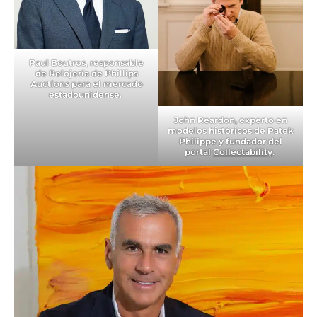
Paul Boutros, responsable
de Relojería de Phillips
Auctions para el mercado
estadounidense.
John Reardon, experto en
modelos históricos de Patek
Philippe y fundador del
portal
Collectability
.