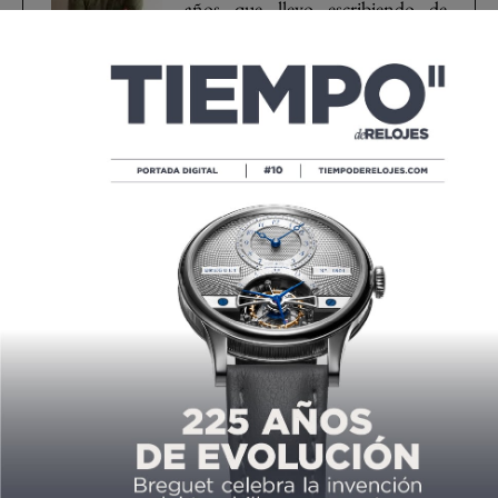
años que llevo escribiendo de
relojes. En mi mano está hacerlo
del modo más ameno posible.
Baumatic
Baume et Mercier
Riviera
Compartir
Compartir
Compartir
Twittear
Share
Compartir