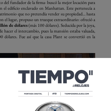
o del fundador de la firma- buscó la mejor locación para
n el edificio enclavado en Manhattan. Este pertenecía a
atrimonio que no pretendía vender su propiedad… hasta
on el lugar, propuso un trueque extraordinario: ofreció a
llón de dólares
(más 100 dólares). Seducida por la joya,
de hacer el intercambio, pues la mansión estaba valuada,
ólares. Fue así que la casa Plant se convertió en la