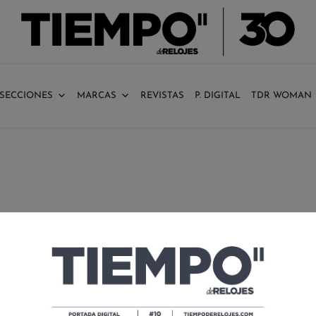
SECCIONES
MARCAS
REVISTAS
P. DIGITAL
TDR WOMAN
MOONWATCH 321, EN ÓRBITA DE
NUEVO
POR
TIEMPO DE RELOJES
02/04/2020