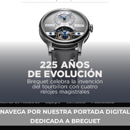
Acerca de nosotros
Equipo
Contacto
Publicidad
Anuario
Términos y condiciones de uso
NAVEGA POR NUESTRA PORTADA DIGITAL
Política de privacidad
DEDICADA A BREGUET