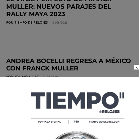
MULLER: NUEVOS PARAJES DEL
RALLY MAYA 2023
POR
TIEMPO DE RELOJES
04/18/2023
ANDREA BOCELLI REGRESA A MÉXICO
×
CON FRANCK MULLER
POR
YOLANDA RUIZ
01/25/2023
LO QUE PASA CUANDO FRANCK
MULLER SE VUELVE MINIMALISTA
POR
LESLIE LÓPEZ
07/15/2022