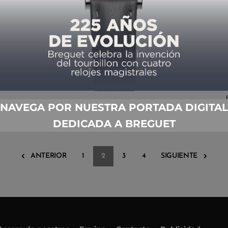
SIHH 2017: ROGER DUBUIS SE
ALÍA CON PIRELLI Y QUEMA
CAUCHO
POR
TIEMPO DE RELOJES
01/16/2017
NAVEGA POR NUESTRA PORTADA DIGITAL
DEDICADA A BREGUET
ANTERIOR
1
2
3
4
SIGUIENTE