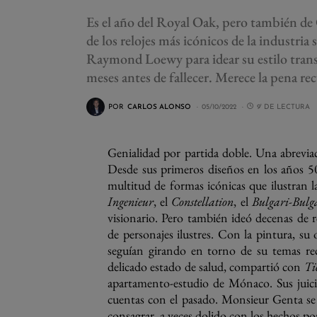
Es el año del Royal Oak, pero también de 
de los relojes más icónicos de la industria
Raymond Loewy para idear su estilo transg
meses antes de fallecer. Merece la pena re
POR
CARLOS ALONSO
05/10/2022
9' DE LECTURA
Genialidad por partida doble. Una abreviac
Desde sus primeros diseños en los años 5
multitud de formas icónicas que ilustran l
Ingenieur
, el
Constellation
, el
Bulgari-Bulg
visionario. Pero también ideó decenas de r
de personajes ilustres. Con la pintura, su 
seguían girando en torno de su temas re
delicado estado de salud, compartió con
Ti
apartamento-estudio de Mónaco. Sus juicio
cuentas con el pasado. Monsieur Genta se
consagrar, a veces dolido con los hechos por