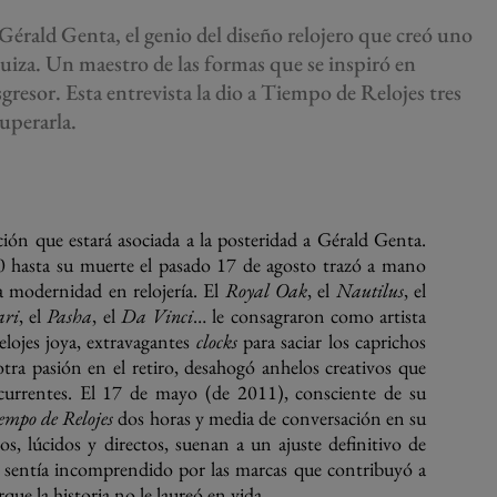
Gérald Genta, el genio del diseño relojero que creó uno
 suiza. Un maestro de las formas que se inspiró en
resor. Esta entrevista la dio a Tiempo de Relojes tres
cuperarla.
ión que estará asociada a la posteridad a Gérald Genta.
0 hasta su muerte el pasado 17 de agosto trazó a mano
a modernidad en relojería. El
Royal Oak
, el
Nautilus
, el
ari
, el
Pasha
, el
Da Vinci
… le consagraron como artista
elojes joya, extravagantes
clocks
para saciar los caprichos
otra pasión en el retiro, desahogó anhelos creativos que
currentes. El 17 de mayo (de 2011), consciente de su
empo de Relojes
dos horas y media de conversación en su
s, lúcidos y directos, suenan a un ajuste definitivo de
 sentía incomprendido por las marcas que contribuyó a
que la historia no le laureó en vida.