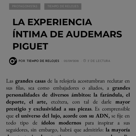
PROTAGONISTAS
TIEMPO DE RELOJES
LA EXPERIENCIA
ÍNTIMA DE AUDEMARS
PIGUET
POR
TIEMPO DE RELOJES
05/09/2018
3' DE LECTURA
Las
grandes casas
de la relojería acostumbran reclutar en
sus filas, sea como embajadores o aliados, a
grandes
personalidades de diversos ámbitos: la farándula, el
deporte, el arte,
etcétera, con tal de darle
mayor
prestigio y exclusividad a sus piezas
. Es comprensible
que
el universo del lujo, acorde con su ADN,
se fije en
todo tipo de
ídolos modernos
para inspirar a sus
seguidores, sin embargo, habrá que admitirlo:
la mayoría