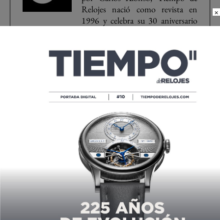
Relojes nació como revista en
×
1996 y celebra su 30 aniversario
en el 2026.
2018 Golf Invitational
Audemars Piguet
Tiempo de Relojes
Compartir
Compartir
Compartir
Twittear