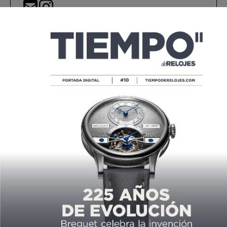
caja tonneau
calibre CO313
Corum
diamantes
Edición Limitada
Golden Bridge
Golden Bridge Automatic
piel de aligátor
Vincent Calabrese
Compartir
Compartir
Compartir
Twittear
Share
Compartir