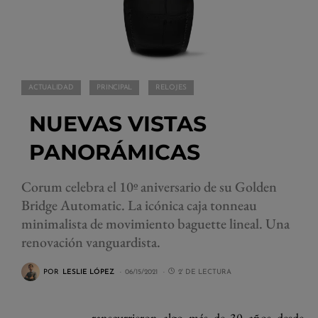
ACTUALIDAD
PRINCIPAL
RELOJES
NUEVAS VISTAS
PANORÁMICAS
Corum celebra el 10º aniversario de su Golden
Bridge Automatic. La icónica caja tonneau
minimalista de movimiento baguette lineal. Una
renovación vanguardista.
POR
LESLIE LÓPEZ
06/15/2021
2' DE LECTURA
ranscurrieron algo más de 30 años desde