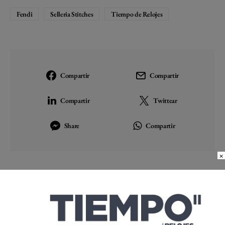
Fendi
Selleria Stitches
Tiempo de Relojes
Compartir
Compartir
Compartir
Twittear
Share
Compartir
×
ARTÍCULO ANTERIOR
DE SUIZA A CHINA: LA ODISEA
DE EDOUARD BOVET