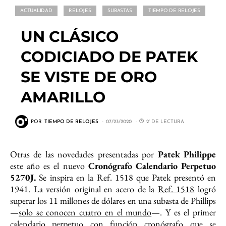
ACTUALIDAD
RELOJES
SUBASTAS
TIEMPO DE RELOJES
UN CLÁSICO
CODICIADO DE PATEK
SE VISTE DE ORO
AMARILLO
POR
TIEMPO DE RELOJES
07/23/2020
2' DE LECTURA
Otras de las novedades presentadas por
Patek Philippe
este año es el nuevo
Cronógrafo Calendario Perpetuo
5270J.
Se inspira en la Ref. 1518 que Patek presentó en
1941. La versión original en acero de la
Ref. 1518
logró
superar los 11 millones de dólares en una subasta de Phillips
—
solo se conocen cuatro en el mundo
—. Y es el primer
calendario perpetuo con función cronógrafo que se