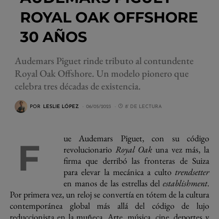
ROYAL OAK OFFSHORE
30 AÑOS
Audemars Piguet rinde tributo al contundente
Royal Oak Offshore. Un modelo pionero que
celebra tres décadas de existencia.
POR
LESLIE LÓPEZ
06/05/2023
8' DE LECTURA
ue Audemars Piguet, con su código
F
revolucionario
Royal Oak
una vez más, la
firma que derribó las fronteras de Suiza
para elevar la mecánica a culto
trendsetter
en manos de las estrellas del
establishment
.
Por primera vez, un reloj se convertía en tótem de la cultura
contemporánea global más allá del código de lujo
reduccionista en la muñeca. Arte, música, cine, deportes y