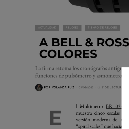
ACTUALIDAD
RELOJES
TIEMPO DE RELOJES
A BELL & ROSS
COLORES
La firma retoma los cronógrafos antiguos
funciones de pulsómetro y asmómetro, en
POR
YOLANDA RUIZ
05/03/2022
3' DE LECTURA
l Multímetro
BR 03-94
E
muestra cinco escalas di
versión moderna de los c
“spiral scales” que hacían 