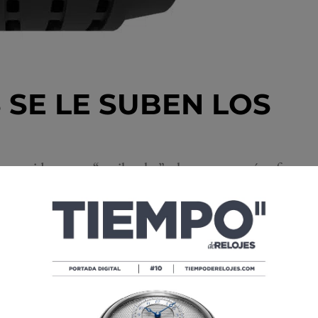
 SE LE SUBEN LOS
 conocidos como “snail scales” y lanza un cronógrafo con
tre otras.
es un ingenioso cronógrafo. Su peculiaridad es que
ferentes en la carátula. Es, ni más ni menos, que una
ronógrafos antiguos conocidos como “snail scales” o
algo similar, aunque no de una manera tan elaborada. Bell