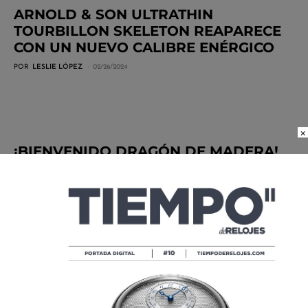
ARNOLD & SON ULTRATHIN
TOURBILLON SKELETON REAPARECE
CON UN NUEVO CALIBRE ENÉRGICO
POR
LESLIE LÓPEZ
02/26/2024
×
¡BIENVENIDO DRAGÓN DE MADERA!
POR
TIEMPO DE RELOJES
01/23/2024
ARNOLD & SON DETIENE EL TIEMPO
CON EL DSTB
POR
ANDRÉS MORENO
08/31/2023