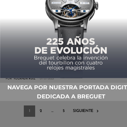
GENEVA WATCH DAYS SE CONSOLIDA
POR
YOLANDA RUIZ
08/24/2023
UNA LUNA HIPNÓTICA
POR
YOLANDA RUIZ
07/27/2023
NAVEGA POR NUESTRA PORTADA DIGIT
DEDICADA A BREGUET
1
2
…
5
SIGUIENTE