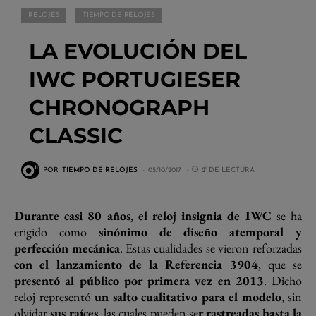
RELOJES
TIEMPO DE RELOJES
LA EVOLUCIÓN DEL
IWC PORTUGIESER
CHRONOGRAPH
CLASSIC
POR
TIEMPO DE RELOJES
05/10/2017
2' DE LECTURA
Durante casi 80 años, el reloj insignia de IWC
se ha
erigido como
sinónimo de diseño atemporal y
perfección mecánica
. Estas cualidades se vieron reforzadas
con el lanzamiento de la Referencia 3904
, que se
presentó al público por primera vez en 2013
. Dicho
reloj representó
un salto cualitativo para el modelo
, sin
olvidar
sus raíces
, las cuales pueden se
r rastreadas hasta la