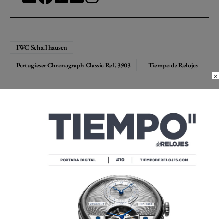
IWC Schaffhausen
Portugieser Chronograph Classic Ref. 3903
Tiempo de Relojes
×
Compartir
Compartir
Compartir
Twittear
Share
Compartir