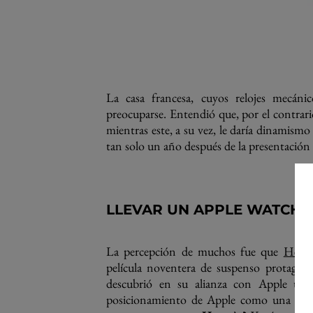
La casa francesa, cuyos relojes mecán
preocuparse. Entendió que, por el contrario
mientras este, a su vez, le daría dinamism
tan solo un año después de la presentación 
LLEVAR UN APPLE WATCH A
La percepción de muchos fue que
Herm
película noventera de suspenso protagoni
descubrió en su alianza con Apple una
posicionamiento de Apple como una firm