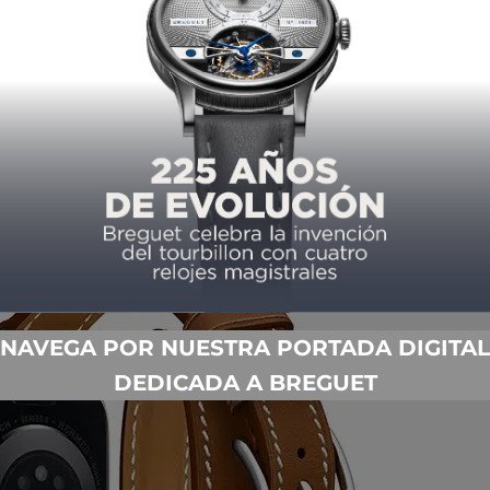
 llegamos a 2020, con la presentación del
Apple Watch
ucionaria. Es un reloj que además de dar las prestaciones
vel de oxígeno en la sangre y la frecuencia cardiaca con
rata de capacidades que hacen cada vez más delgada la línea
y que son doblemente valuadas al nacer en medio de una
ante por revisar con constancia esos datos biológicos.
NAVEGA POR NUESTRA PORTADA DIGITAL
DEDICADA A BREGUET