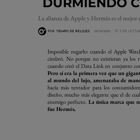
DURMIENDO C
La alianza de Apple y Hermès es el mejor e
POR
TIEMPO DE RELOJES
09/28/2020
3' DE LECTU
Imposible negarlo: cuando el Apple Watch
cimbró. No porque no existieran ya los r
cuando creó el Data Link en conjunto c
Pero sí era la primera vez que un gigan
al mundo del lujo, amenazaba de maner
hacía más tentador para los consumidores
diseño, mucho más elegante que el de cual
enemigo perfecto.
La única marca que s
fue Hermès.