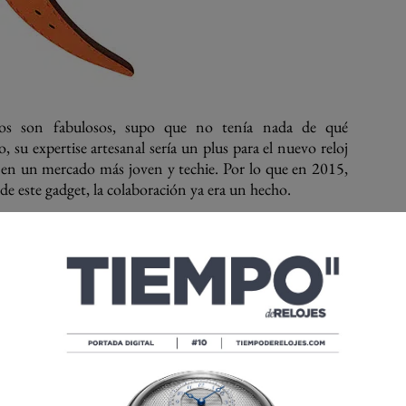
icos son fabulosos, supo que no tenía nada de qué
, su expertise artesanal sería un plus para el nuevo reloj
o en un mercado más joven y techie. Por lo que en 2015,
de este gadget, la colaboración ya era un hecho.
L ESTILO HERMÈS
ès
decidía “dormir con el enemigo”, como en aquella
zada por Julia Roberts. Pero lo cierto es que Hermès
 mancuerna estable y hasta lógica. Considerando el
a de lujo
, ¿qué podría ser mejor para su reloj que