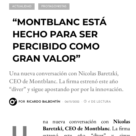
ACTUALIDAD
PROTAGONISTAS
“MONTBLANC ESTÁ
HECHO PARA SER
PERCIBIDO COMO
GRAN VALOR”
Una nueva conversación con Nicolas Baretzki,
CEO de Montblanc. La firma estrenó este año
“diver” y sigue apostando por por la innovación.
POR
RICARDO BALBONTÍN
06/15/2022
4' DE LECTURA
na nueva conversación con
Nicolas
U
Baretzki, CEO de Montblanc
. La firma
estrenó este año “diver” y sigue