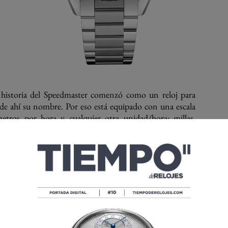
 historia del Speedmaster comenzó como un reloj para
de ahí su nombre. Por eso está equipado con una escala
metros por hora y cualquier otra unidad/hora: millas,
quina. Sin embargo, es ideal para las competencias tipo
a Speedmaster y era un reloj-instrumento inusual para su
imensiones; seis años antes de la presentación del otro