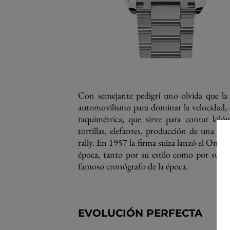
Con semejante pedigrí uno olvida que la
automovilismo para dominar la velocidad, 
taquimétrica, que sirve para contar kiló
tortillas, elefantes, producción de una má
rally. En 1957 la firma suiza lanzó el Omeg
época, tanto por su estilo como por sus d
famoso cronógrafo de la época.
EVOLUCIÓN PERFECTA