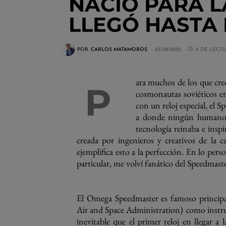
NACIÓ PARA L
LLEGÓ HASTA 
POR
CARLOS MATAMOROS
03/08/2022
4' DE LECT
ara muchos de los que cre
P
cosmonautas soviéticos er
con un reloj especial, el
a donde ningún humano ha
tecnología reinaba e insp
creada por ingenieros y creativos de la ca
ejemplifica esto a la perfección. En lo per
particular, me volví fanático del Speedmaste
El Omega Speedmaster es famoso principal
Air and Space Administration) como instrum
inevitable que el primer reloj en llegar a