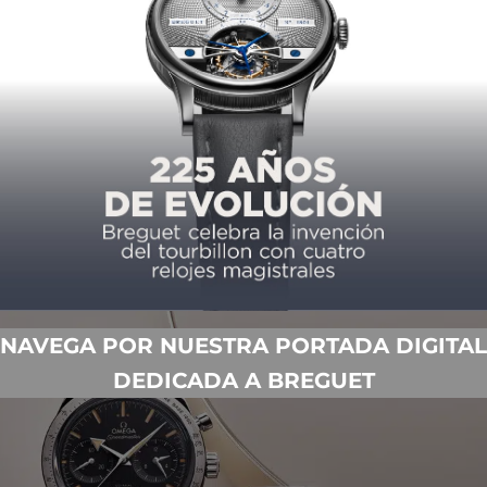
perfectamente documentada, en lo personal lo que más me
dad. No solo porque la certificación del “Moonwatch”
es (EVA) sigue vigente; sino porque al paso de los años
, evolucionado y a la vez tan funcional como siempre. En
un homenaje al modelo original con manecillas “Broad
ados de mayor nivel que el clásico Moonwatch.
NAVEGA POR NUESTRA PORTADA DIGITAL
DEDICADA A BREGUET