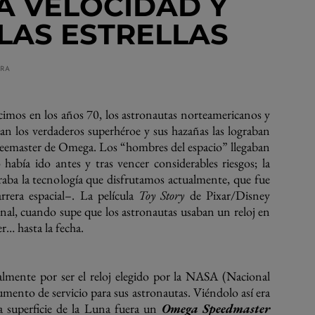
A VELOCIDAD Y
LAS ESTRELLAS
URA
cimos en los años 70, los astronautas norteamericanos y
an los verdaderos superhéroe y sus hazañas las lograban
 Speemaster de Omega. Los “hombres del espacio” llegaban
bía ido antes y tras vencer considerables riesgos; la
iraba la tecnología que disfrutamos actualmente, que fue
rrera espacial–. La película
Toy Story
de Pixar/Disney
sonal, cuando supe que los astronautas usaban un reloj en
r… hasta la fecha.
mente por ser el reloj elegido por la NASA (Nacional
ento de servicio para sus astronautas. Viéndolo así era
 la superficie de la Luna fuera un
Omega Speedmaster