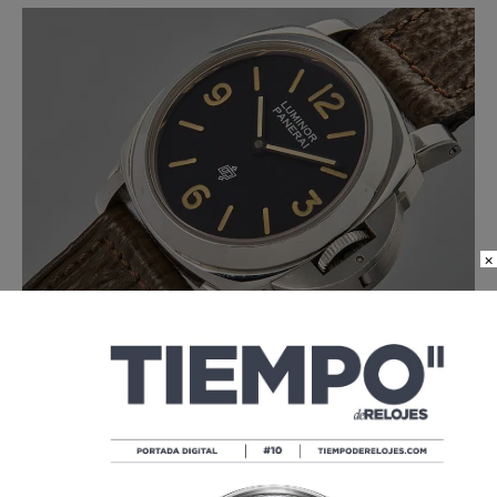
×
Según Phillips es el modelo más codiciado de la firma
florentina.
Paul Boutros, jefe de Relojes de
Phillips
EU
asegura que
“es reconocido que Stallone lanzó a la
popularidad a Panerai en el mundo con este reloj