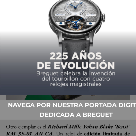
Panerai Luminor”.
Se estima que
se venderá hasta por
80,000
dólares.
NAVEGA POR NUESTRA PORTADA DIGIT
DEDICADA A BREGUET
Otro ejemplar es el
Richard Mille Yohan Blake ‘Beast’
RM 59-01 AN CA
. Un reloj de
edición limitada de