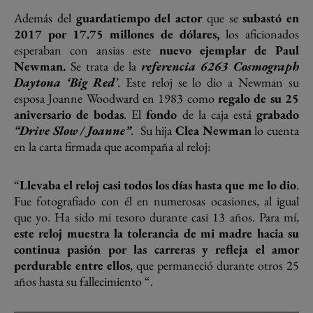
Además del
guardatiempo del actor
que se
subastó en
2017 por 17.75 millones de dólares,
los aficionados
esperaban con ansias este
nuevo ejemplar de Paul
Newman.
Se trata de la
referencia
6263 Cosmograph
Daytona ‘Big Red
’
. Este reloj se lo dio a Newman su
esposa Joanne Woodward en 1983 como
regalo de su 25
aniversario de bodas
. El
fondo
de la caja está
grabado
“Drive Slow / Joanne”
.
Su hija
Clea Newman
lo cuenta
en la carta firmada que acompaña al reloj:
“
Llevaba el reloj casi todos los días hasta que me lo dio
.
Fue fotografiado con él en numerosas ocasiones, al igual
que yo. Ha sido mi tesoro durante casi 13 años. Para mí,
este reloj muestra la tolerancia de mi madre hacia su
continua pasión por las carreras y refleja el amor
perdurable entre ellos
, que permaneció durante otros 25
años hasta su fallecimiento “.