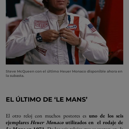
Steve McQueen con el último Heuer Monaco disponible ahora en
la subasta.
EL ÚLTIMO DE ‘LE MANS’
El otro reloj con muchos postores es
uno de los seis
ejemplares
Heuer Monaco
utilizados en
el rodaje de
Le Mans
en 1971
. De los seis relojes que se usaron en
la