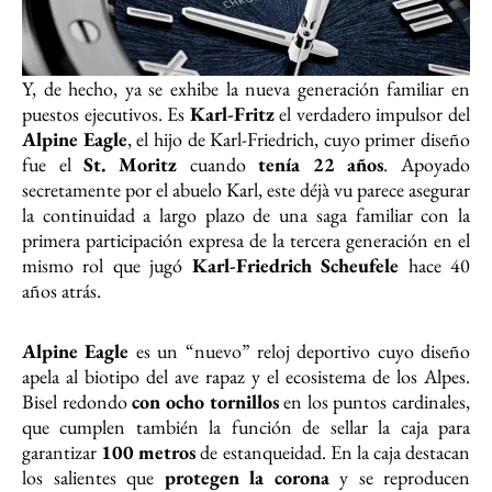
Y, de hecho, ya se exhibe la nueva generación familiar en
puestos ejecutivos. Es
Karl-Fritz
el verdadero impulsor del
Alpine Eagle
, el hijo de Karl-Friedrich, cuyo primer diseño
fue el
St. Moritz
cuando
tenía 22 años
. Apoyado
secretamente por el abuelo Karl, este déjà vu parece asegurar
la continuidad a largo plazo de una saga familiar con la
primera participación expresa de la tercera generación en el
mismo rol que jugó
Karl-Friedrich Scheufele
hace 40
años atrás.
Alpine Eagle
es un “nuevo” reloj deportivo cuyo diseño
apela al biotipo del ave rapaz y el ecosistema de los Alpes.
Bisel redondo
con ocho tornillos
en los puntos cardinales,
que cumplen también la función de sellar la caja para
garantizar
100 metros
de estanqueidad. En la caja destacan
los salientes que
protegen la corona
y se reproducen