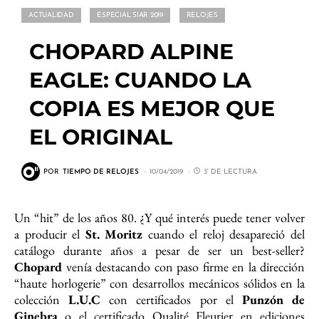
ACTUALIDAD
ESPECIAL SIAR 2019
RELOJES
CHOPARD ALPINE
EAGLE: CUANDO LA
COPIA ES MEJOR QUE
EL ORIGINAL
POR
TIEMPO DE RELOJES
10/04/2019
3' DE LECTURA
Un “hit” de los años 80. ¿Y qué interés puede tener volver
a producir el
St. Moritz
cuando el reloj desapareció del
catálogo durante años a pesar de ser un best-seller?
Chopard
venía destacando con paso firme en la dirección
“haute horlogerie” con desarrollos mecánicos sólidos en la
colección
L.U.C
con certificados por el
Punzón de
Ginebra
o el certificado Qualité Fleurier en ediciones