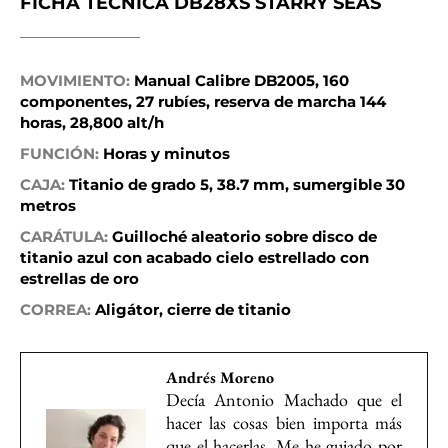
FICHA TÉCNICA DB28XS STARRY SEAS
MOVIMIENTO:
Manual Calibre DB2005, 160
componentes, 27 rubíes, reserva de marcha 144
horas, 28,800 alt/h
FUNCIÓN:
Horas y minutos
CAJA:
Titanio de grado 5, 38.7 mm, sumergible 30
metros
CARÁTULA:
Guilloché aleatorio sobre disco de
titanio azul con acabado cielo estrellado con
estrellas de oro
CORREA:
Aligátor, cierre de titanio
Andrés Moreno
Decía Antonio Machado que el
hacer las cosas bien importa más
que el hacerlas. Me he guiado por