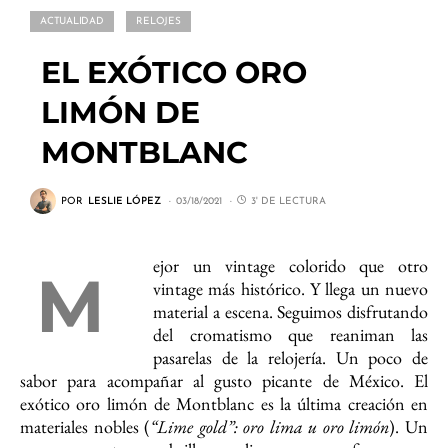
ACTUALIDAD
RELOJES
EL EXÓTICO ORO
LIMÓN DE
MONTBLANC
POR
LESLIE LÓPEZ
03/18/2021
3' DE LECTURA
ejor un vintage colorido que otro
M
vintage más histórico. Y llega un nuevo
material a escena. Seguimos disfrutando
del cromatismo que reaniman las
pasarelas de la relojería. Un poco de
sabor para acompañar al gusto picante de México. El
exótico oro limón de Montblanc es la última creación en
materiales nobles (
“Lime gold”: oro lima u oro limón
). Un