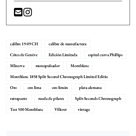
calibre 19-09 CH
calibre de manufactura
Côtes de Genève
Edición Limitada
espiral curva Phillips
MInerva
monopulsador
Montblanc
Montblanc 1858 Split Second Chronograph Limited Editio
Oro
oro lima
oro limón
plata alemana
ratrapante
rueda de pilares
Split-Seconds Chronograph
Test 500 Montblanc
Villeret
vintage