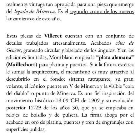
realmente vintage tan apropiada para una pieza que emerge
del
legado de Minerva
. Es el
segundo crono de los nuevos
lanzamientos de este año.
Estas piezas de
Villeret
cuentan con un conjunto de
detalles trabajados artesanalmente. Acabados
côtes de
Genève
, graneado circular y biselado de los ángulos. Y en las
ediciones limitadas, Montblanc emplea la
“plata alemana”
(Maillechort
) para platina y puentes. Si a la finura estética
le sumas la arquitectura, el mecanismo es muy atractivo al
descubrirlo en el fondo: sistema ratrapante, su gran
volante, el icónico puente en V de Minerva y la visible “cola
del diablo” o punta de Minerva. Es una fiel inspiración del
movimiento histórico 19-09 CH de 1909 y su evolución
posterior 17-29 de los años 30, que ya se empleaba en
relojes de bolsillo y de pulsera. La firma aboga por el
acabado en oro de platina, puentes y tren de engranajes con
superficies pulidas.