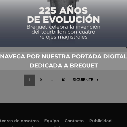
TAG HEUER AQUARACER 300 M
CERÁMICA AUMENTA DE TAMAÑO
POR
TIEMPO DE RELOJES
04/05/2016
NAVEGA POR NUESTRA PORTADA DIGITAL
DEDICADA A BREGUET
1
2
…
10
SIGUIENTE
Acerca de nosotros
Equipo
Contacto
Publicidad