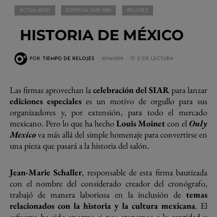
ACTUALIDAD
ESPECIAL SIAR 2019
RELOJES
HISTORIA DE MÉXICO
POR
TIEMPO DE RELOJES
10/14/2019
2' DE LECTURA
Las firmas aprovechan la
celebración
del SIAR
para lanzar
ediciones especiales
es un motivo de orgullo para sus
organizadores y, por extensión, para todo el mercado
mexicano. Pero lo que ha hecho
Louis Moinet
con el
Only
Mexico
va más allá del simple homenaje para convertirse en
una pieza que pasará a la historia del salón.
Jean-Marie Schaller
, responsable de esta firma bautizada
con el nombre del considerado creador del cronógrafo,
trabajó de manera laboriosa en la inclusión de
temas
relacionados con la historia y la cultura mexicana
. El
esfuerzo ha sido enorme si nos atenemos a la cantidad y