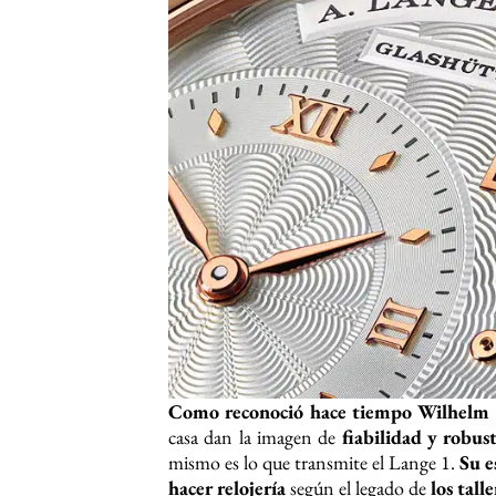
Como reconoció hace tiempo Wilhelm
casa dan la imagen de
fiabilidad y robus
mismo es lo que transmite el
Lange 1
.
Su es
hacer relojería
según el legado de
los tall