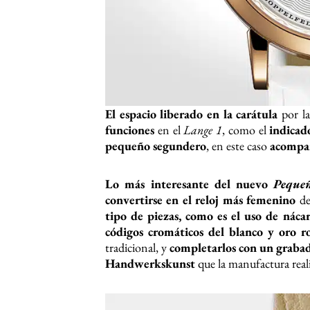
El espacio liberado en la carátula
por l
funciones
en el
Lange 1
, como el
indicado
pequeño segundero
, en este caso
acompañ
Lo más interesante del nuevo
Peque
convertirse en el reloj más femenino
de
tipo de piezas, como es el uso de náca
códigos cromáticos del blanco y oro r
tradicional, y
completarlos con un grabado
Handwerkskunst
que la manufactura real