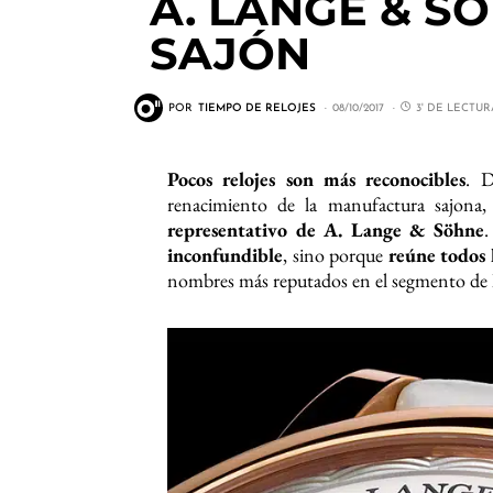
A. LANGE & S
SAJÓN
POR
TIEMPO DE RELOJES
08/10/2017
3' DE LECTUR
Pocos relojes son más reconocibles
. D
renacimiento de la manufactura sajona
representativo de A. Lange & Söhne
inconfundible
, sino porque
reúne todos 
nombres más reputados en el segmento de la