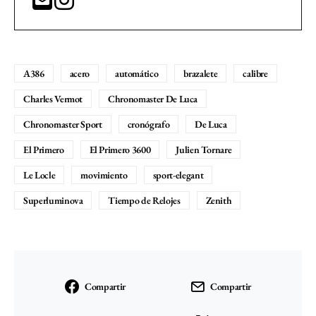
A386
acero
automático
brazalete
calibre
Charles Vermot
Chronomaster De Luca
Chronomaster Sport
cronógrafo
De Luca
El Primero
El Primero 3600
Julien Tornare
Le Locle
movimiento
sport-elegant
Superluminova
Tiempo de Relojes
Zenith
Compartir
Compartir