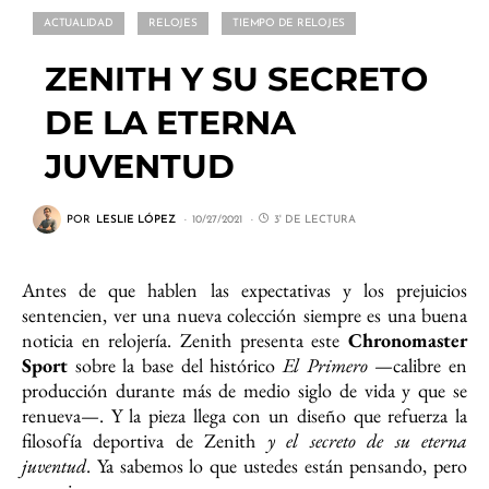
ACTUALIDAD
RELOJES
TIEMPO DE RELOJES
ZENITH Y SU SECRETO
DE LA ETERNA
JUVENTUD
POR
LESLIE LÓPEZ
10/27/2021
3' DE LECTURA
Antes de que hablen las expectativas y los prejuicios
sentencien, ver una nueva colección siempre es una buena
noticia en relojería. Zenith presenta este
Chronomaster
Sport
sobre la base del histórico
El Primero
—calibre en
producción durante más de medio siglo de vida y que se
renueva—. Y la pieza llega con un diseño que refuerza la
filosofía deportiva de Zenith
y el secreto de su eterna
juventud
. Ya sabemos lo que ustedes están pensando, pero