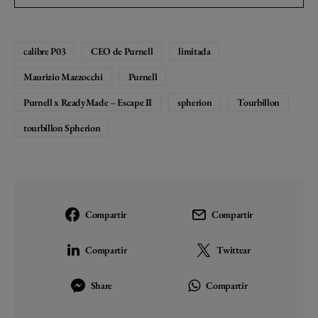
calibre P03
CEO de Purnell
limitada
Maurizio Mazzocchi
Purnell
Purnell x ReadyMade – Escape II
spherion
Tourbillon
tourbillon Spherion
Compartir
Compartir
Compartir
Twittear
Share
Compartir