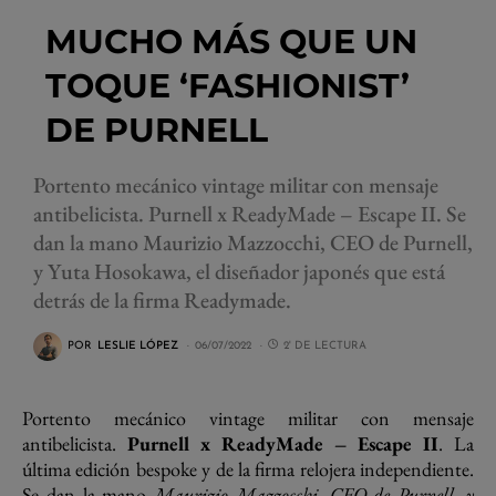
MUCHO MÁS QUE UN
TOQUE ‘FASHIONIST’
DE PURNELL
Portento mecánico vintage militar con mensaje
antibelicista. Purnell x ReadyMade – Escape II. Se
dan la mano Maurizio Mazzocchi, CEO de Purnell,
y Yuta Hosokawa, el diseñador japonés que está
detrás de la firma Readymade.
POR
LESLIE LÓPEZ
06/07/2022
2' DE LECTURA
Portento mecánico vintage militar con mensaje
antibelicista.
Purnell x ReadyMade – Escape II
. La
última edición bespoke y de la firma relojera independiente.
Se dan la mano
Maurizio Mazzocchi, CEO de Purnell, y