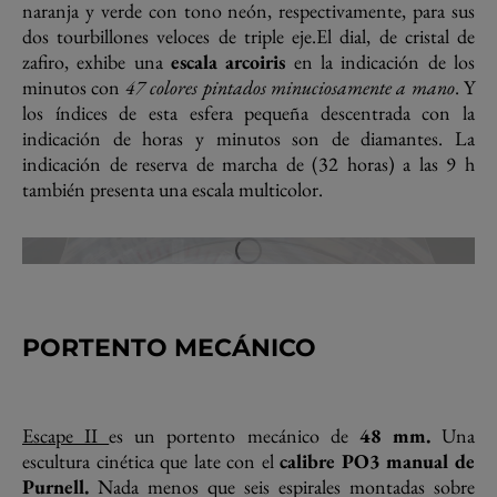
naranja y verde con tono neón, respectivamente, para sus
dos tourbillones veloces de triple eje.El dial, de cristal de
zafiro, exhibe una
escala arcoiris
en la indicación de los
minutos con
47 colores pintados minuciosamente a mano
. Y
los índices de esta esfera pequeña descentrada con la
indicación de horas y minutos son de diamantes. La
indicación de reserva de marcha de (32 horas) a las 9 h
también presenta una escala multicolor.
PORTENTO MECÁNICO
Escape II
es un portento mecánico de
48 mm.
Una
escultura cinética que late con el
calibre PO3 manual de
Purnell.
Nada menos que seis espirales montadas sobre