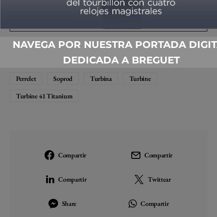
NAVEGA POR NUESTRA PORTADA DIGIT
DEDICADA A BREGUET
Calibre P-331-MH
Chronofiable
COSC
Festina
Perrelet
Soprod
Turbina
Turbine
Turbine 41 Titanium
Compartir
Compartir
Compartir
Twittear
Share
Compartir