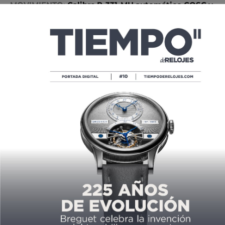
MOVIMIENTO:
Calibre P-331-MH automático COSC y
Chronofiable; marcha 42 horas
FUNCIÓN:
Horas, minutos y segundos
CAJA:
Caja de titanio 41x 13, 90 mm; 100 metros
CARÁTULA:
Esfera de color con turbina de 12 aspas
de aluminio anodizado
CORREA:
Brazalete/ Correa de caucho
PRECIO:
4,850 USD
Leslie López
Lector antes que editor. Planté un
limonero y escribí un libro.
Espíritu deportivo para templar el
ánimo. Ldo. en Filosofía (Univ.
de Sevilla) y Máster de Periodismo
(Complutense de Madrid).