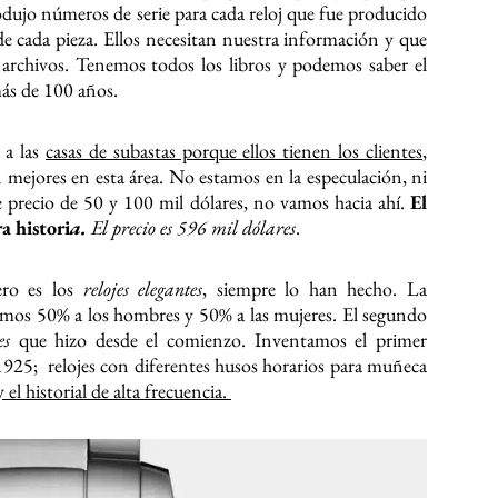
odujo números de serie para cada reloj que fue producido
de cada pieza. Ellos necesitan nuestra información y que
 archivos. Tenemos todos los libros y podemos saber el
más de 100 años.
s
a las
casas de subastas porque ellos tienen los clientes
,
 mejores en esta área. No estamos en la especulación, ni
e precio de 50 y 100 mil dólares, no vamos hacia ahí.
El
a histori
a.
El precio es 596 mil dólares
.
ro es los
relojes elegantes
, siempre lo han hecho. La
mos 50% a los hombres y 50% a las mujeres. El segundo
es
que hizo desde el comienzo. Inventamos el primer
1925; relojes con diferentes husos horarios para muñeca
 el historial de alta frecuencia.