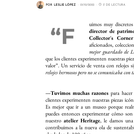
POR
LESLIE LÓPEZ
01/10/2022
3' DE LECTURA
uimos muy discretos
“F
director de patrim
Collector´s Corner
aficionados, coleccio
mejor guardado de L
que los clientes experimenten nuestras piez
valor”. Un servicio de venta con relojes si
relojes hermosos pero no se comunicaba con 
—Tuvimos muchas razones
para hacer
clientes experimenten nuestras piezas icón
Es mejor que ir a un museo porque realm
puedes entonces experimentar cómo son e
nuestro
atelier Heritage
, le damos una
contribuimos a la nueva ola de sustentabi