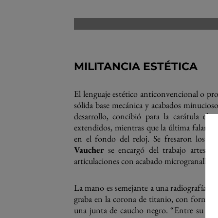
MILITANCIA ESTÉTICA
El lenguaje estético anticonvencional o pr
sólida base mecánica y acabados minuciosos
desarroll
o, concibió para la carátula el
extendidos, mientras que la última falange 
en el fondo del reloj. Se fresaron los ci
Vaucher
se encargó del trabajo artesana
articulaciones con acabado microgranallado
La mano es semejante a una radiografía y 
graba en la corona de titanio, con forma 
una junta de caucho negro. “Entre su desa