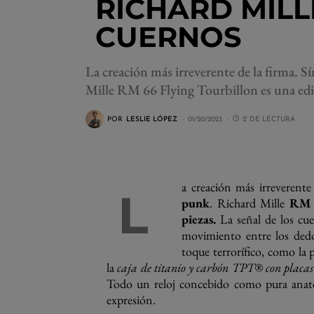
RICHARD MILL
CUERNOS
La creación más irreverente de la firma. 
Mille RM 66 Flying Tourbillon es una edic
POR
LESLIE LÓPEZ
01/20/2023
2' DE LECTURA
a creación más irreverente 
L
punk
. Richard Mille
RM 
piezas.
La señal de los cue
movimiento entre los dedo
toque terrorífico, como la
la
caja de titanio y carbón TPT® con placas
Todo un reloj concebido como pura anatom
expresión.