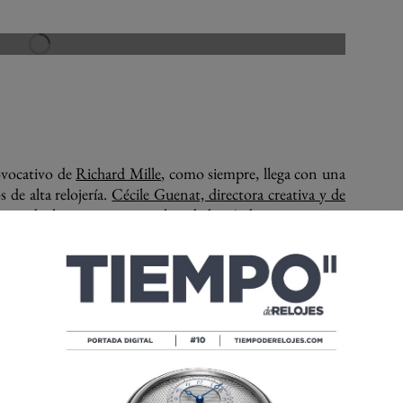
ovocativo de
Richard Mille
, como siempre, llega con una
 de alta relojería.
Cécile Guenat, directora creativa y de
 gesto de los cuernos con los dedos índice y meñique
del pulgar sujeta los dedos corazón y anular son visibles
nco dedos y el
maestro grabador ginebrino Olivier
l. Un meticuloso pulido que resalta los huesos y las
.
recuerda al
RM 052 Tourbillon Skull.
En esta ocasión, se
de araña, cuyos segmentos abrazan un rubí y cuenta con
rrollo y su finalización, dedicamos más de 200 horas a