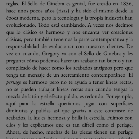
reglas. El Sello de Ginebra es genial, fue creado en 1856,
hace unos pocos años (risas) y ha sido el mismo desde la
época moderna, pero la tecnología y la propia industria han
evolucionado. Todo está cambiando. A veces nos decimos
que lo clásico es hermoso y nos encanta ver creaciones
clásicas, pero también tenemos la parte contemporánea y la
responsabilidad de evolucionar con nuestros clientes. De
vez en cuando, Gregory va con el Sello de Ginebra y les
pregunta cómo podemos hacer un acabado tan bueno y tan
complicado de hacer como los acabados antiguos pero que
tenga un mensaje de un acercamiento contemporáneo. El
perlage
es hermoso pero no te ayuda a tener líneas rectas,
no se pueden trabajar líneas rectas aun cuando tengas la
mezcla de latón y el efecto pulido, es redondo. Por ejemplo,
aquí para la estrella queríamos jugar con superficies
diminutas y pulidas así que gracias a este contraste de
acabados, la luz es hermosa y brilla la estrella. Fuimos con
ellos y les explicamos que es tan difícil como el perlage.
Ahora, de hecho, muchas de las piezas tienen un perlage
hecho por una máquina, así que no es atractivo un acabado