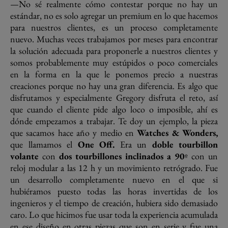
—No sé realmente cómo contestar porque no hay un
estándar, no es solo agregar un premium en lo que hacemos
para nuestros clientes, es un proceso completamente
nuevo. Muchas veces trabajamos por meses para encontrar
la solución adecuada para proponerle a nuestros clientes y
somos probablemente muy estúpidos o poco comerciales
en la forma en la que le ponemos precio a nuestras
creaciones porque no hay una gran diferencia. Es algo que
disfrutamos y especialmente Gregory disfruta el reto, así
que cuando el cliente pide algo loco o imposible, ahí es
dónde empezamos a trabajar. Te doy un ejemplo, la pieza
que sacamos hace año y medio en
Watches & Wonders,
que llamamos el
One Off.
Era un
doble tourbillon
volante
con
dos tourbillones inclinados a 90
º con un
reloj modular a las 12 h y un movimiento retrógrado. Fue
un desarrollo completamente nuevo en el que si
hubiéramos puesto todas las horas invertidas de los
ingenieros y el tiempo de creación, hubiera sido demasiado
caro. Lo que hicimos fue usar toda la experiencia acumulada
en ese diseño en otras piezas que son en serie y fue una