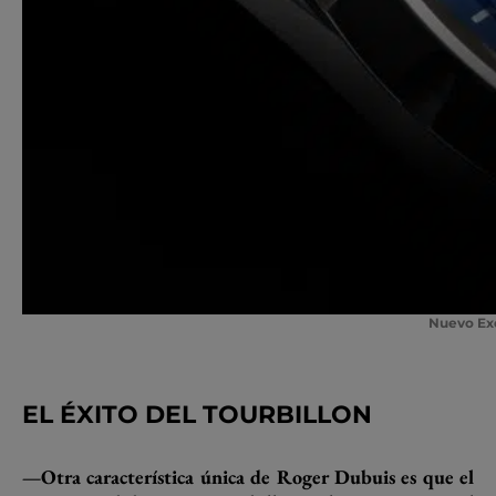
Nuevo Exc
EL ÉXITO DEL TOURBILLON
—Otra característica única de Roger Dubuis es que el